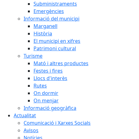
Subministraments
Emergències
Informació del municipi
Marganell
Història
El municipi en xifres
Patrimoni cultural
Turisme
Mató i altres productes
Festes i fires
Llocs d'interès
Rutes
On dormir
On menjar
Informació geogràfica
Actualitat
Comunicació i Xarxes Socials
Avisos
Notícies