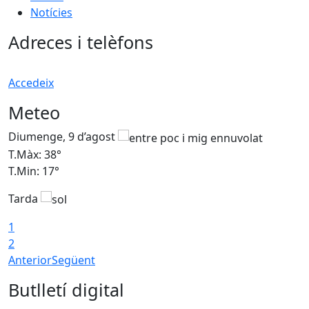
Notícies
Adreces i telèfons
Accedeix
Meteo
Diumenge, 9 d’agost
D
T.Màx: 38°
T
T.Min: 17°
T
Tarda
T
1
2
Anterior
Següent
Butlletí digital