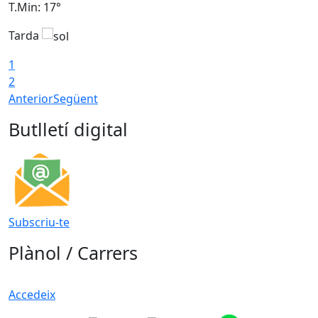
T.Min: 17°
T
Tarda
T
1
2
Anterior
Següent
Butlletí digital
Subscriu-te
Plànol / Carrers
Accedeix