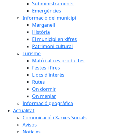
Subministraments
Emergències
Informació del municipi
Marganell
Història
El municipi en xifres
Patrimoni cultural
Turisme
Mató i altres productes
Festes i fires
Llocs d'interès
Rutes
On dormir
On menjar
Informació geogràfica
Actualitat
Comunicació i Xarxes Socials
Avisos
Notícies