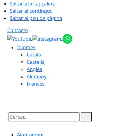
Saltar a la capçalera
Saltar al contingut
Saltar al peu de pàgina
Contacte
Idiomes
Català
Castellà
Anglès
Alemany
Francès
09.08.2026 | 12:09
Cercar:
Ajuntament