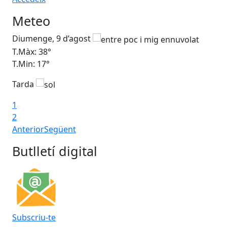
Meteo
Diumenge, 9 d’agost
Dil
T.Màx: 38°
T.M
T.Min: 17°
T.M
Tarda
Ta
1
2
Anterior
Següent
Butlletí digital
Subscriu-te