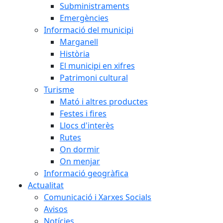
Subministraments
Emergències
Informació del municipi
Marganell
Història
El municipi en xifres
Patrimoni cultural
Turisme
Mató i altres productes
Festes i fires
Llocs d'interès
Rutes
On dormir
On menjar
Informació geogràfica
Actualitat
Comunicació i Xarxes Socials
Avisos
Notícies