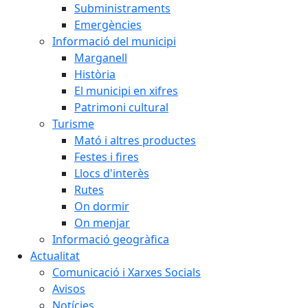
Subministraments
Emergències
Informació del municipi
Marganell
Història
El municipi en xifres
Patrimoni cultural
Turisme
Mató i altres productes
Festes i fires
Llocs d'interès
Rutes
On dormir
On menjar
Informació geogràfica
Actualitat
Comunicació i Xarxes Socials
Avisos
Notícies