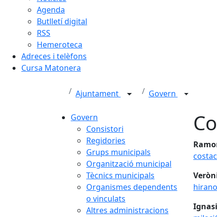
Agenda
Butlletí digital
RSS
Hemeroteca
Adreces i telèfons
Cursa Matonera
Ajuntament
Govern
Co
Govern
Consistori
Regidories
Ramon 
Grups municipals
costa
Organització municipal
Tècnics municipals
Veròni
Organismes dependents
hiran
o vinculats
Ignasi
Altres administracions