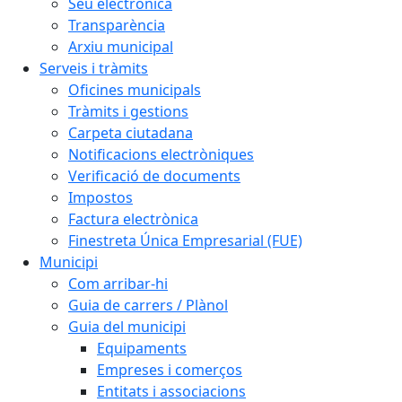
Seu electrònica
Transparència
Arxiu municipal
Serveis i tràmits
Oficines municipals
Tràmits i gestions
Carpeta ciutadana
Notificacions electròniques
Verificació de documents
Impostos
Factura electrònica
Finestreta Única Empresarial (FUE)
Municipi
Com arribar-hi
Guia de carrers / Plànol
Guia del municipi
Equipaments
Empreses i comerços
Entitats i associacions