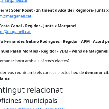
@marganell.cat
rrat Soler Roset - 2n tinent d'Alcalde i Regidora- Junts 
rm@marganell.cat
osta Canal - Regidor - Junts x Marganell
cm@maganell.cat
fo Fernández-Getino Rodríguez - Regidor - APM - Acord p
uel Palau Morales - Regidor - VDM - Veïns de Marganell
emanar hora amb els càrrecs electes?
der-vos reunir amb els càrrecs electes heu de
demanar cita
dania
tingut relacionat
ficines municipals