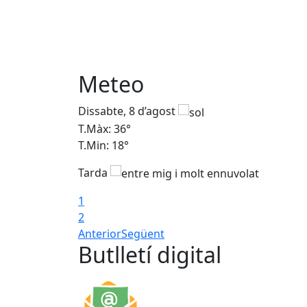
Meteo
Dissabte, 8 d’agost
T.Màx: 36°
T.Min: 18°
Tarda
1
2
Anterior
Següent
Butlletí digital