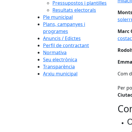
milaci
Pressupostos i plantilles
Resultats electorals
Montse
Ple municipal
soler
Plans, campanyes i
programes
Marc C
Anuncis / Edictes
costa
Perfil de contractant
Rodol
Normativa
Seu electrònica
Emman
Transparència
Arxiu municipal
Com d
Per po
Ciuta
Con
O