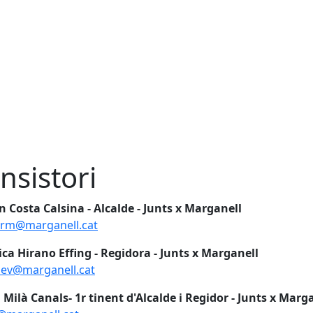
nsistori
Costa Calsina - Alcalde - Junts x Marganell
crm@marganell.cat
ca Hirano Effing - Regidora - Junts x Marganell
oev@marganell.cat
 Milà Canals- 1r tinent d'Alcalde i Regidor - Junts x Marg