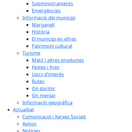
Subministraments
Emergències
Informació del municipi
Marganell
Història
El municipi en xifres
Patrimoni cultural
Turisme
Mató i altres productes
Festes i fires
Llocs d'interès
Rutes
On dormir
On menjar
Informació geogràfica
Actualitat
Comunicació i Xarxes Socials
Avisos
Notícies