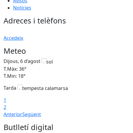
Avisos
Notícies
Adreces i telèfons
Accedeix
Meteo
Dijous, 6 d’agost
D
T.Màx: 36°
T
T.Min: 18°
T
Tarda
T
1
2
Anterior
Següent
Butlletí digital