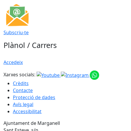
Subscriu-te
Plànol / Carrers
Accedeix
Xarxes socials:
Crèdits
Contacte
Protecció de dades
Avís legal
Accessibilitat
Ajuntament de Marganell
Sant Esteve, s/n