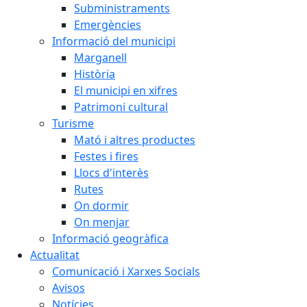
Subministraments
Emergències
Informació del municipi
Marganell
Història
El municipi en xifres
Patrimoni cultural
Turisme
Mató i altres productes
Festes i fires
Llocs d'interès
Rutes
On dormir
On menjar
Informació geogràfica
Actualitat
Comunicació i Xarxes Socials
Avisos
Notícies