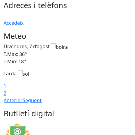
Adreces i telèfons
Accedeix
Meteo
Divendres, 7 d’agost
D
T.Màx: 36°
T
T.Min: 18°
T
Tarda
T
1
2
Anterior
Següent
Butlletí digital