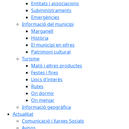
Entitats i associacions
Subministraments
Emergències
Informació del municipi
Marganell
Història
El municipi en xifres
Patrimoni cultural
Turisme
Mató i altres productes
Festes i fires
Llocs d'interès
Rutes
On dormir
On menjar
Informació geogràfica
Actualitat
Comunicació i Xarxes Socials
Avisos