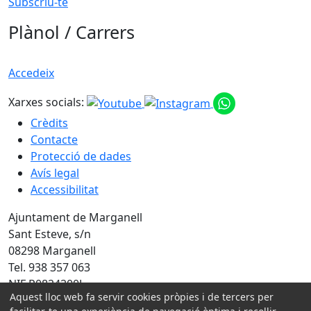
Subscriu-te
Plànol / Carrers
Accedeix
Xarxes socials:
Crèdits
Contacte
Protecció de dades
Avís legal
Accessibilitat
Ajuntament de Marganell
Sant Esteve, s/n
08298 Marganell
Tel. 938 357 063
NIF P0824200J
Aquest lloc web fa servir cookies pròpies i de tercers per