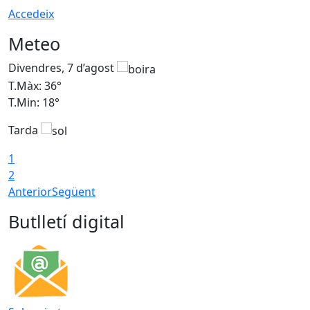
Accedeix
Meteo
Divendres, 7 d’agost
D
T.Màx: 36°
T
T.Min: 18°
T
Tarda
T
1
2
Anterior
Següent
Butlletí digital