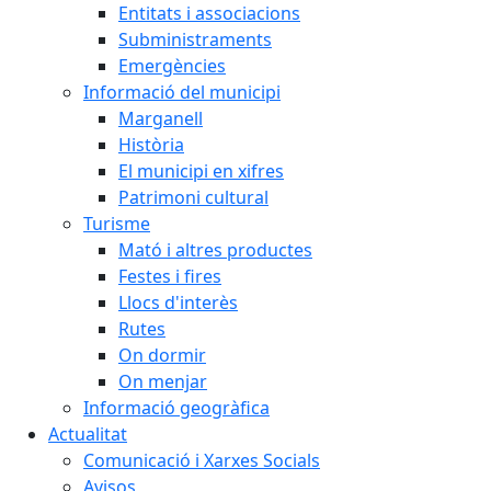
Entitats i associacions
Subministraments
Emergències
Informació del municipi
Marganell
Història
El municipi en xifres
Patrimoni cultural
Turisme
Mató i altres productes
Festes i fires
Llocs d'interès
Rutes
On dormir
On menjar
Informació geogràfica
Actualitat
Comunicació i Xarxes Socials
Avisos