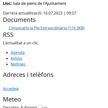
Lloc:
Sala de plens de l'Ajuntament
Darrera actualització: 16.07.2023 | 09:57
Documents
Convocatòria Ple Extraordinària
(119.2KB)
RSS
L'actualitat a un clic
Agenda
Avisos
Notícies
Adreces i telèfons
Accedeix
Meteo
Dissabte, 8 d’agost
D