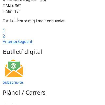
T.Màx: 36°
T
T.Min: 18°
T
Tarda
1
2
Anterior
Següent
Butlletí digital
Subscriu-te
Plànol / Carrers