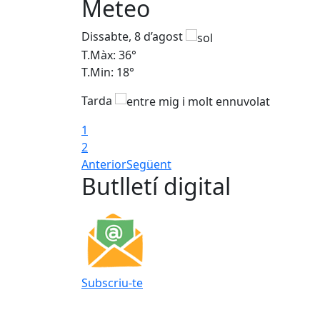
Meteo
Dissabte, 8 d’agost
T.Màx: 36°
T.Min: 18°
Tarda
1
2
Anterior
Següent
Butlletí digital
Subscriu-te