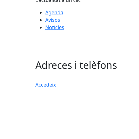
L'actualitat a un clic
Agenda
Avisos
Notícies
Adreces i telèfons
Accedeix