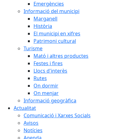
Emergències
Informació del municipi
Marganell
Història
El municipi en xifres
Patrimoni cultural
Turisme
Mató i altres productes
Festes i fires
Llocs d'interès
Rutes
On dormir
On menjar
Informació geogràfica
Actualitat
Comunicació i Xarxes Socials
Avisos
Notícies
Agenda