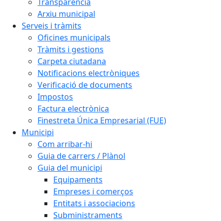
Transparència
Arxiu municipal
Serveis i tràmits
Oficines municipals
Tràmits i gestions
Carpeta ciutadana
Notificacions electròniques
Verificació de documents
Impostos
Factura electrònica
Finestreta Única Empresarial (FUE)
Municipi
Com arribar-hi
Guia de carrers / Plànol
Guia del municipi
Equipaments
Empreses i comerços
Entitats i associacions
Subministraments