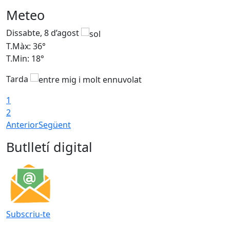
Meteo
Dissabte, 8 d’agost
D
T.Màx: 36°
T
T.Min: 18°
T
Tarda
1
2
Anterior
Següent
Butlletí digital
Subscriu-te