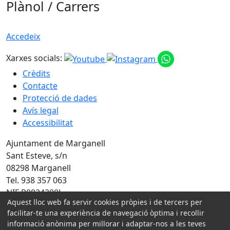
Plànol / Carrers
Accedeix
Xarxes socials:
Crèdits
Contacte
Protecció de dades
Avís legal
Accessibilitat
Ajuntament de Marganell
Sant Esteve, s/n
08298 Marganell
Tel. 938 357 063
NIF P0824200J
Aquest lloc web fa servir cookies pròpies i de tercers per
Amb la col·laboració de:
facilitar-te una experiència de navegació òptima i recollir
informació anònima per millorar i adaptar-nos a les teves