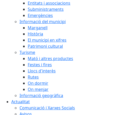
Entitats i associacions
Subministraments
Emergències
Informació del municipi
Marganell
Història
El municipi en xifres
Patrimoni cultural
Turisme
Mató i altres productes
Festes i fires
Llocs d'interès
Rutes
On dormir
On menjar
Informació geogràfica
Actualitat
Comunicació i Xarxes Socials
Avisos