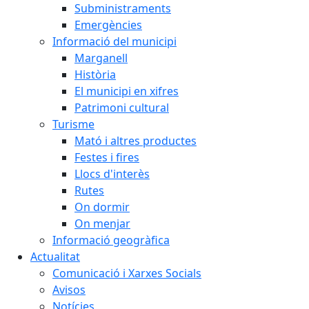
Subministraments
Emergències
Informació del municipi
Marganell
Història
El municipi en xifres
Patrimoni cultural
Turisme
Mató i altres productes
Festes i fires
Llocs d'interès
Rutes
On dormir
On menjar
Informació geogràfica
Actualitat
Comunicació i Xarxes Socials
Avisos
Notícies