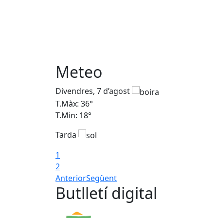
Meteo
Divendres, 7 d’agost
T.Màx: 36°
T.Min: 18°
Tarda
1
2
Anterior
Següent
Butlletí digital