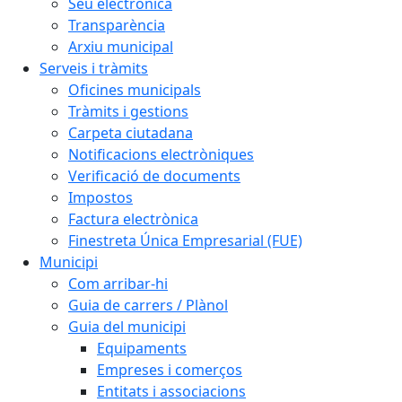
Seu electrònica
Transparència
Arxiu municipal
Serveis i tràmits
Oficines municipals
Tràmits i gestions
Carpeta ciutadana
Notificacions electròniques
Verificació de documents
Impostos
Factura electrònica
Finestreta Única Empresarial (FUE)
Municipi
Com arribar-hi
Guia de carrers / Plànol
Guia del municipi
Equipaments
Empreses i comerços
Entitats i associacions