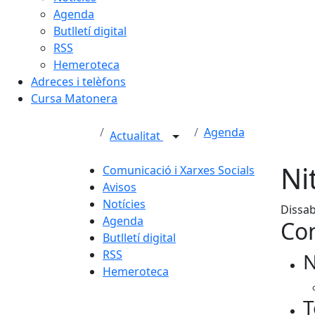
Agenda
Butlletí digital
RSS
Hemeroteca
Adreces i telèfons
Cursa Matonera
Agenda
Actualitat
Ni
Comunicació i Xarxes Socials
Avisos
Notícies
Dissab
Agenda
Con
Butlletí digital
RSS
N
Hemeroteca
T