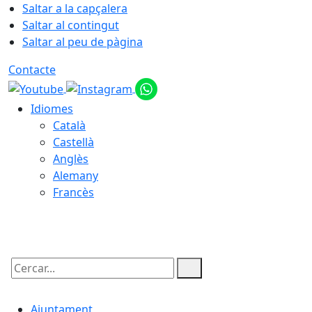
Saltar a la capçalera
Saltar al contingut
Saltar al peu de pàgina
Contacte
Idiomes
Català
Castellà
Anglès
Alemany
Francès
09.08.2026 | 08:07
Cercar:
Ajuntament