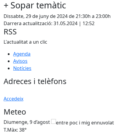
+ Sopar temàtic
Dissabte, 29 de juny de 2024 de 21:30h a 23:00h
Darrera actualització: 31.05.2024 | 12:52
RSS
L'actualitat a un clic
Agenda
Avisos
Notícies
Adreces i telèfons
Accedeix
Meteo
Diumenge, 9 d’agost
D
T.Màx: 38°
T