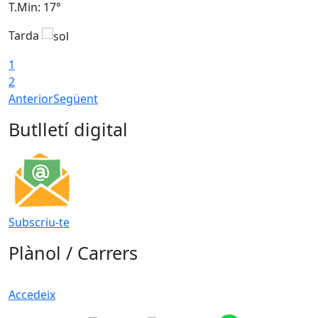
T.Min: 17°
T
Tarda
T
1
2
Anterior
Següent
Butlletí digital
Subscriu-te
Plànol / Carrers
Accedeix