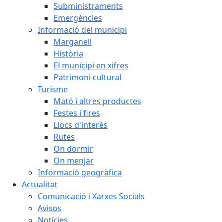
Subministraments
Emergències
Informació del municipi
Marganell
Història
El municipi en xifres
Patrimoni cultural
Turisme
Mató i altres productes
Festes i fires
Llocs d'interès
Rutes
On dormir
On menjar
Informació geogràfica
Actualitat
Comunicació i Xarxes Socials
Avisos
Notícies