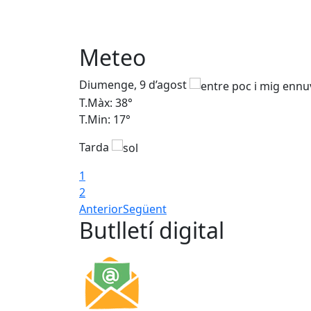
Meteo
Diumenge, 9 d’agost
T.Màx: 38°
T.Min: 17°
Tarda
1
2
Anterior
Següent
Butlletí digital