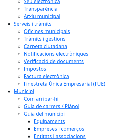
Seu electrònica
Transparència
Arxiu municipal
Serveis i tràmits
Oficines municipals
Tràmits i gestions
Carpeta ciutadana
Notificacions electròniques
Verificació de documents
Impostos
Factura electrònica
Finestreta Única Empresarial (FUE)
Municipi
Com arribar-hi
Guia de carrers / Plànol
Guia del municipi
Equipaments
Empreses i comerços
Entitats i associacions