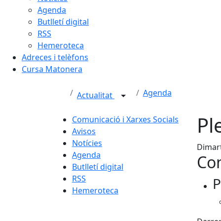
Agenda
Butlletí digital
RSS
Hemeroteca
Adreces i telèfons
Cursa Matonera
Agenda
Actualitat
Pl
Comunicació i Xarxes Socials
Avisos
Notícies
Dimart
Agenda
Con
Butlletí digital
RSS
P
Hemeroteca