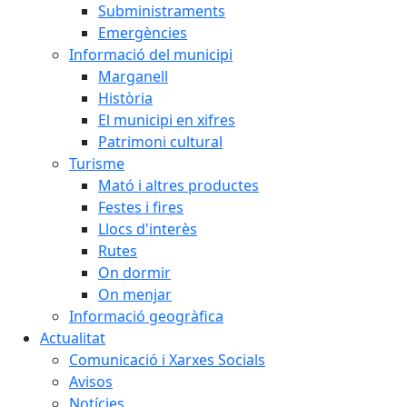
Subministraments
Emergències
Informació del municipi
Marganell
Història
El municipi en xifres
Patrimoni cultural
Turisme
Mató i altres productes
Festes i fires
Llocs d'interès
Rutes
On dormir
On menjar
Informació geogràfica
Actualitat
Comunicació i Xarxes Socials
Avisos
Notícies