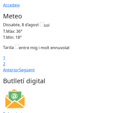
Accedeix
Meteo
Dissabte, 8 d’agost
D
T.Màx: 36°
T
T.Min: 18°
T
Tarda
1
2
Anterior
Següent
Butlletí digital