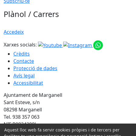
Subscriu-te
Plànol / Carrers
Accedeix
Xarxes socials:
Crèdits
Contacte
Protecció de dades
Avís legal
Accessibilitat
Ajuntament de Marganell
Sant Esteve, s/n
08298 Marganell
Tel. 938 357 063
NIF P0824200J
Aquest lloc web fa servir cookies pròpies i de tercers per