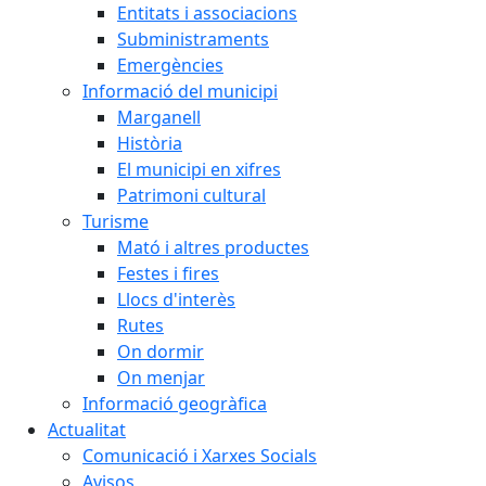
Entitats i associacions
Subministraments
Emergències
Informació del municipi
Marganell
Història
El municipi en xifres
Patrimoni cultural
Turisme
Mató i altres productes
Festes i fires
Llocs d'interès
Rutes
On dormir
On menjar
Informació geogràfica
Actualitat
Comunicació i Xarxes Socials
Avisos