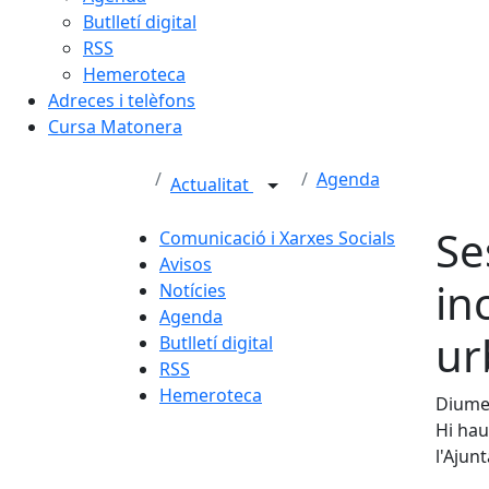
Butlletí digital
RSS
Hemeroteca
Adreces i telèfons
Cursa Matonera
Agenda
Actualitat
Se
Comunicació i Xarxes Socials
Avisos
in
Notícies
Agenda
ur
Butlletí digital
RSS
Hemeroteca
Diumen
Hi hau
l'Ajun