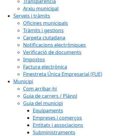
Transparència
Arxiu municipal
Serveis i tràmits
Oficines municipals
Tràmits i gestions
Carpeta ciutadana
Notificacions electròniques
Verificació de documents
Impostos
Factura electrònica
Finestreta Única Empresarial (FUE)
Municipi
Com arribar-hi
Guia de carrers / Plànol
Guia del municipi
Equipaments
Empreses i comerços
Entitats i associacions
Subministraments