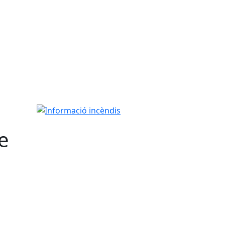
Informació incèndis
se