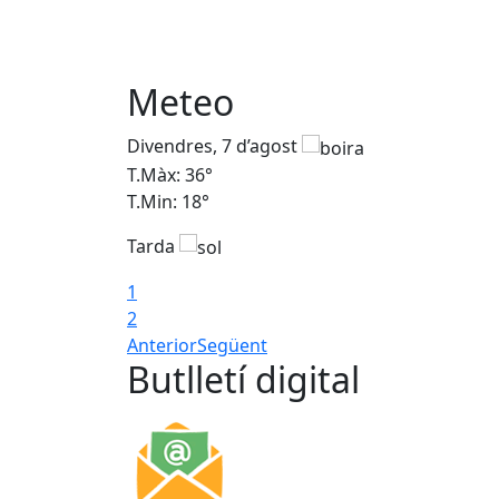
Meteo
Divendres, 7 d’agost
T.Màx: 36°
T.Min: 18°
Tarda
1
2
Anterior
Següent
Butlletí digital