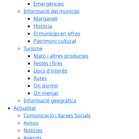
Emergències
Informació del municipi
Marganell
Història
El municipi en xifres
Patrimoni cultural
Turisme
Mató i altres productes
Festes i fires
Llocs d'interès
Rutes
On dormir
On menjar
Informació geogràfica
Actualitat
Comunicació i Xarxes Socials
Avisos
Notícies
Agenda