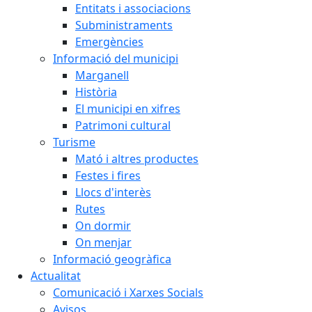
Entitats i associacions
Subministraments
Emergències
Informació del municipi
Marganell
Història
El municipi en xifres
Patrimoni cultural
Turisme
Mató i altres productes
Festes i fires
Llocs d'interès
Rutes
On dormir
On menjar
Informació geogràfica
Actualitat
Comunicació i Xarxes Socials
Avisos