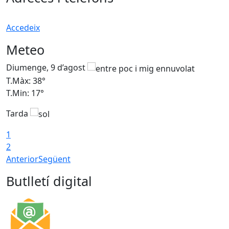
Accedeix
Meteo
Diumenge, 9 d’agost
D
T.Màx: 38°
T
T.Min: 17°
T
Tarda
T
1
2
Anterior
Següent
Butlletí digital