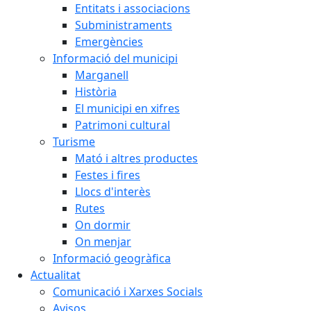
Entitats i associacions
Subministraments
Emergències
Informació del municipi
Marganell
Història
El municipi en xifres
Patrimoni cultural
Turisme
Mató i altres productes
Festes i fires
Llocs d'interès
Rutes
On dormir
On menjar
Informació geogràfica
Actualitat
Comunicació i Xarxes Socials
Avisos