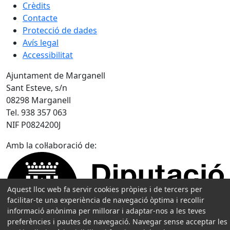
Crèdits
Contacte
Protecció de dades
Avís legal
Accessibilitat
Ajuntament de Marganell
Sant Esteve, s/n
08298 Marganell
Tel. 938 357 063
NIF P0824200J
Amb la col·laboració de:
Aquest lloc web fa servir cookies pròpies i de tercers per
facilitar-te una experiència de navegació òptima i recollir
informació anònima per millorar i adaptar-nos a les teves
preferències i pautes de navegació. Navegar sense acceptar les