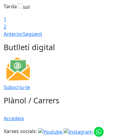
Tarda
T
1
2
Anterior
Següent
Butlletí digital
Subscriu-te
Plànol / Carrers
Accedeix
Xarxes socials: