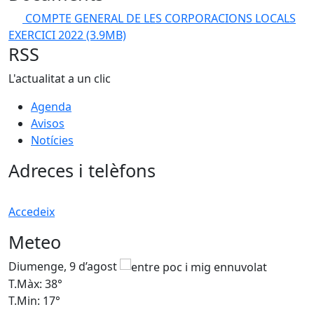
COMPTE GENERAL DE LES CORPORACIONS LOCALS
EXERCICI 2022
(3.9MB)
RSS
L'actualitat a un clic
Agenda
Avisos
Notícies
Adreces i telèfons
Accedeix
Meteo
Diumenge, 9 d’agost
D
T.Màx: 38°
T
T.Min: 17°
T