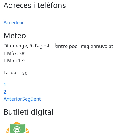
Adreces i telèfons
Accedeix
Meteo
Diumenge, 9 d’agost
D
T.Màx: 38°
T
T.Min: 17°
T
Tarda
T
1
2
Anterior
Següent
Butlletí digital