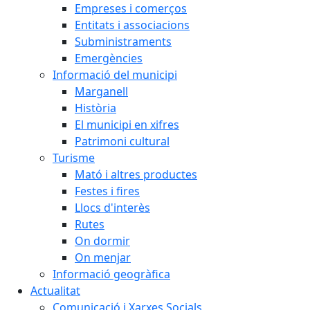
Empreses i comerços
Entitats i associacions
Subministraments
Emergències
Informació del municipi
Marganell
Història
El municipi en xifres
Patrimoni cultural
Turisme
Mató i altres productes
Festes i fires
Llocs d'interès
Rutes
On dormir
On menjar
Informació geogràfica
Actualitat
Comunicació i Xarxes Socials