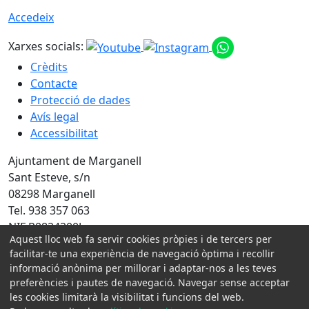
Accedeix
Xarxes socials:
Crèdits
Contacte
Protecció de dades
Avís legal
Accessibilitat
Ajuntament de Marganell
Sant Esteve, s/n
08298 Marganell
Tel. 938 357 063
NIF P0824200J
Aquest lloc web fa servir cookies pròpies i de tercers per
facilitar-te una experiència de navegació òptima i recollir
Amb la col·laboració de:
informació anònima per millorar i adaptar-nos a les teves
preferències i pautes de navegació. Navegar sense acceptar
les cookies limitarà la visibilitat i funcions del web.