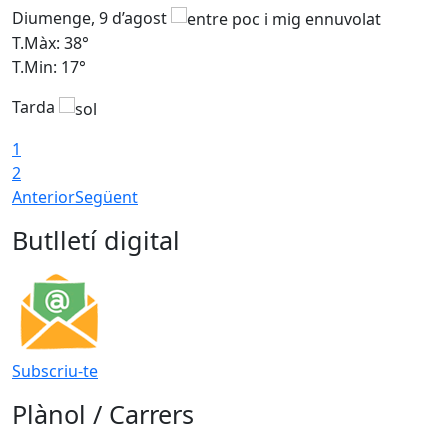
Diumenge, 9 d’agost
D
T.Màx: 38°
T
T.Min: 17°
T
Tarda
T
1
2
Anterior
Següent
Butlletí digital
Subscriu-te
Plànol / Carrers