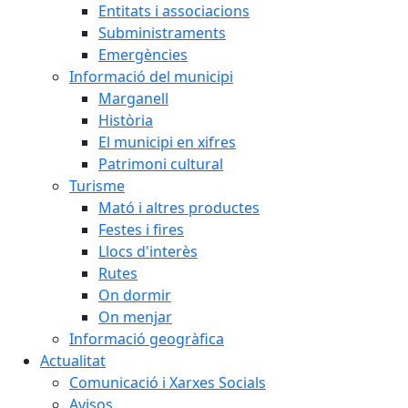
Entitats i associacions
Subministraments
Emergències
Informació del municipi
Marganell
Història
El municipi en xifres
Patrimoni cultural
Turisme
Mató i altres productes
Festes i fires
Llocs d'interès
Rutes
On dormir
On menjar
Informació geogràfica
Actualitat
Comunicació i Xarxes Socials
Avisos