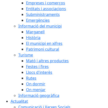
Empreses i comerços
Entitats i associacions
Subministraments
Emergències
Informació del municipi
Marganell
Història
El municipi en xifres
Patrimoni cultural
Turisme
Mató i altres productes
Festes i fires
Llocs d'interès
Rutes
On dormir
On menjar
Informació geogràfica
Actualitat
Comunicació i Xarxes Socials