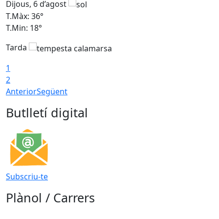
Dijous, 6 d’agost
D
T.Màx: 36°
T
T.Min: 18°
T
Tarda
T
1
2
Anterior
Següent
Butlletí digital
Subscriu-te
Plànol / Carrers