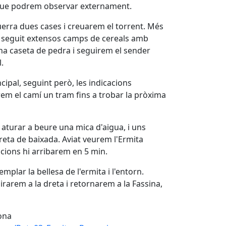
, que podrem observar externament.
erra dues cases i creuarem el torrent. Més
t seguit extensos camps de cereals amb
na caseta de pedra i seguirem el sender
.
ipal, seguint però, les indicacions
rem el camí un tram fins a trobar la pròxima
 aturar a beure una mica d'aigua, i uns
eta de baixada. Aviat veurem l'Ermita
acions hi arribarem en 5 min.
mplar la bellesa de l'ermita i l'entorn.
irarem a la dreta i retornarem a la Fassina,
lona