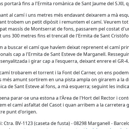
s portarà fins a l'Ermita romànica de Sant Jaume del S.Xll
ant al camí i uns metres més endavant deixarem a mà esqu
nt trobem un petit dipòsit i remuntem el camí. Veurem to
rpat massís de Montserrat de fons, passarem pel costat d'u
 uns 300 metres fins el trencall de l'Ermita de Sant Cristòfol
 a buscar el camí que havíem deixat reprenent el camí princ
ionals cap a l'Ermita de Sant Esteve de Marganell. Ressegui
a senyalitzada i girar cap a l'esquerra, deixant enrere el GR-4.
camí trobarem el torrent i la Font del Carner, on ens podem
 més amunt sortirem en una pista ampla on girarem a la dr
ca de Sant Esteve al fons, a mà esquerra; seguint les indic
 pena parar-se una estona a l'Àrea de l'Hort del Rector i conte
em el camí asfaltat del Casot i quan arribem a la carretera g
tre punt d'origen.
ci: Ctra. BV-1123 (caseta de fusta) - 08298 Marganell - Barce