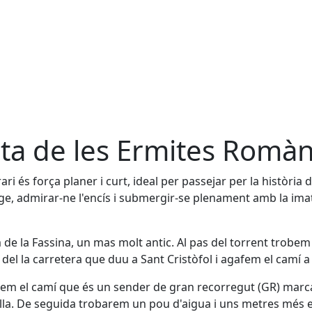
ta de les Ermites Romà
erari és força planer i curt, ideal per passejar per la històr
ge, admirar-ne l'encís i submergir-se plenament amb la im
 de la Fassina, un mas molt antic. Al pas del torrent trobe
l del la carretera que duu a Sant Cristòfol i agafem el camí 
em el camí que és un sender de gran recorregut (GR) marc
la. De seguida trobarem un pou d'aigua i uns metres més e