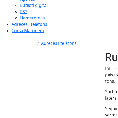
Butlletí digital
RSS
Hemeroteca
Adreces i telèfons
Cursa Matonera
Adreces i telèfons
Ru
L'itin
paisat
fons.
Sortim
latera
Seguir
vermel