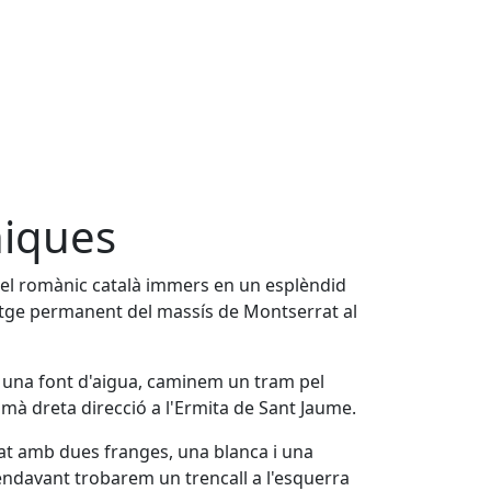
niques
ia del romànic català immers en un esplèndid
atge permanent del massís de Montserrat al
m una font d'aigua, caminem un tram pel
a mà dreta direcció a l'Ermita de Sant Jaume.
at amb dues franges, una blanca i una
ndavant trobarem un trencall a l'esquerra