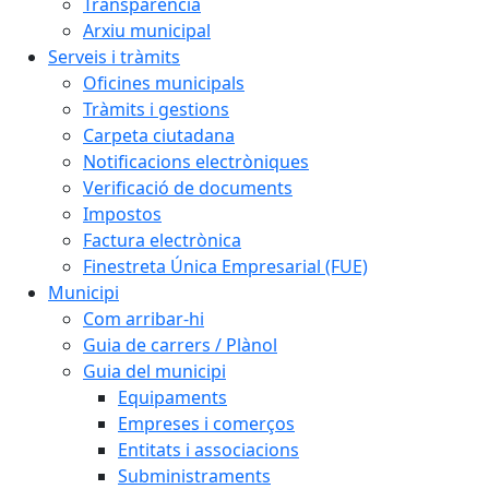
Transparència
Arxiu municipal
Serveis i tràmits
Oficines municipals
Tràmits i gestions
Carpeta ciutadana
Notificacions electròniques
Verificació de documents
Impostos
Factura electrònica
Finestreta Única Empresarial (FUE)
Municipi
Com arribar-hi
Guia de carrers / Plànol
Guia del municipi
Equipaments
Empreses i comerços
Entitats i associacions
Subministraments