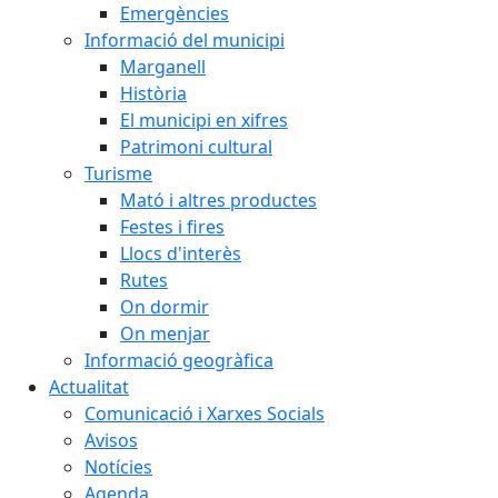
Emergències
Informació del municipi
Marganell
Història
El municipi en xifres
Patrimoni cultural
Turisme
Mató i altres productes
Festes i fires
Llocs d'interès
Rutes
On dormir
On menjar
Informació geogràfica
Actualitat
Comunicació i Xarxes Socials
Avisos
Notícies
Agenda