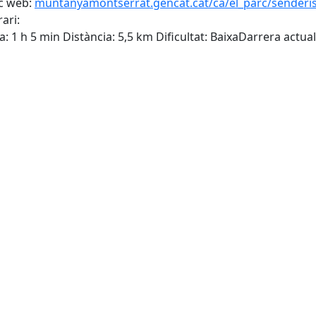
c web:
muntanyamontserrat.gencat.cat/ca/el_parc/sender
ari:
: 1 h 5 min Distància: 5,5 km Dificultat: Baixa
Darrera actual