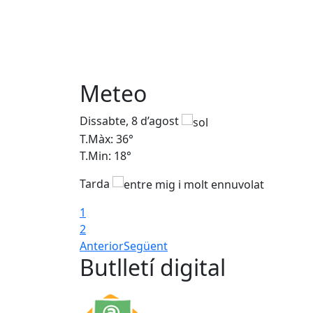
Meteo
Dissabte, 8 d’agost
T.Màx: 36°
T.Min: 18°
Tarda
1
2
Anterior
Següent
Butlletí digital