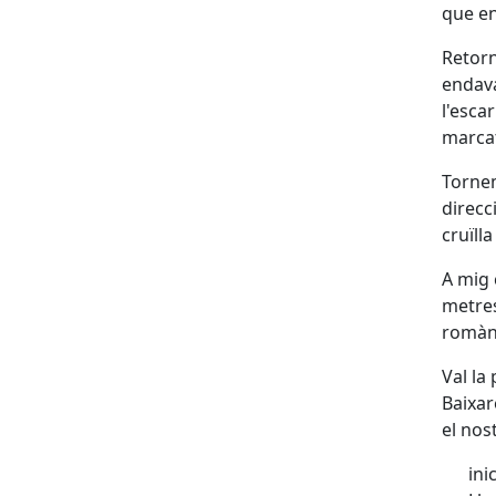
que en
Retorn
endava
l'esca
marcat
Tornem
direcc
cruïll
A mig 
metres
romàni
Val la
Baixar
el nos
ini