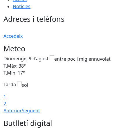
Notícies
Adreces i telèfons
Accedeix
Meteo
Diumenge, 9 d’agost
D
T.Màx: 38°
T
T.Min: 17°
T
Tarda
T
1
2
Anterior
Següent
Butlletí digital