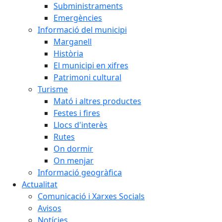
Subministraments
Emergències
Informació del municipi
Marganell
Història
El municipi en xifres
Patrimoni cultural
Turisme
Mató i altres productes
Festes i fires
Llocs d'interès
Rutes
On dormir
On menjar
Informació geogràfica
Actualitat
Comunicació i Xarxes Socials
Avisos
Notícies