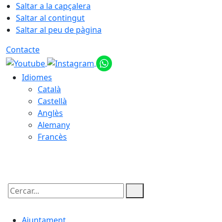
Saltar a la capçalera
Saltar al contingut
Saltar al peu de pàgina
Contacte
Idiomes
Català
Castellà
Anglès
Alemany
Francès
09.08.2026 | 08:15
Cercar:
Ajuntament