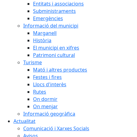
Entitats i associacions
Subministraments
Emergències
Informació del municipi
Marganell
Història
El municipi en xifres
Patrimoni cultural
Turisme
Mató i altres productes
Festes i fires
Llocs d'interès
Rutes
On dormir
On menjar
Informació geogràfica
Actualitat
Comunicació i Xarxes Socials
Avisos