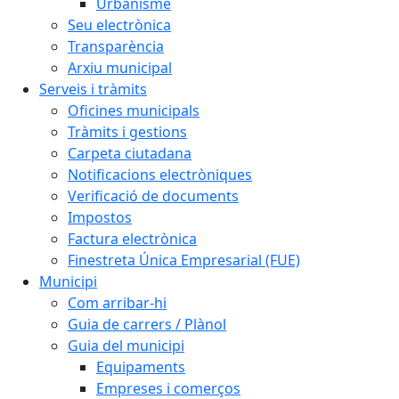
Urbanisme
Seu electrònica
Transparència
Arxiu municipal
Serveis i tràmits
Oficines municipals
Tràmits i gestions
Carpeta ciutadana
Notificacions electròniques
Verificació de documents
Impostos
Factura electrònica
Finestreta Única Empresarial (FUE)
Municipi
Com arribar-hi
Guia de carrers / Plànol
Guia del municipi
Equipaments
Empreses i comerços