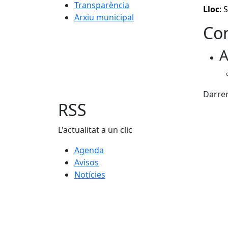
Transparència
Lloc
: 
Arxiu municipal
Con
A
Darrer
RSS
L'actualitat a un clic
Agenda
Avisos
Notícies