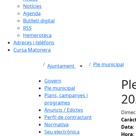
Notícies
Agenda
Butlletí digital
RSS
Hemeroteca
Adreces i telèfons
Cursa Matonera
Ple municipal
Ajuntament
Pl
Govern
Ple municipal
20
Plans, campanyes i
programes
Anuncis / Edictes
Dimecr
Perfil de contractant
Caràc
Normativa
Data
:
Seu electrònica
Hora
: