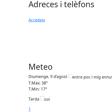
Adreces i telèfons
Accedeix
Meteo
Diumenge, 9 d’agost
T.Màx: 38°
T.Min: 17°
Tarda
1