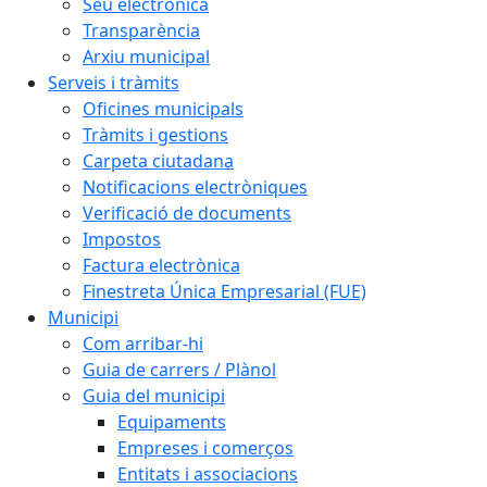
Seu electrònica
Transparència
Arxiu municipal
Serveis i tràmits
Oficines municipals
Tràmits i gestions
Carpeta ciutadana
Notificacions electròniques
Verificació de documents
Impostos
Factura electrònica
Finestreta Única Empresarial (FUE)
Municipi
Com arribar-hi
Guia de carrers / Plànol
Guia del municipi
Equipaments
Empreses i comerços
Entitats i associacions