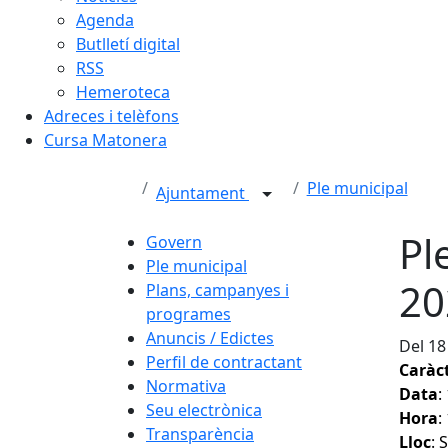
Agenda
Butlletí digital
RSS
Hemeroteca
Adreces i telèfons
Cursa Matonera
Ple municipal
Ajuntament
Pl
Govern
Ple municipal
20
Plans, campanyes i
programes
Anuncis / Edictes
Del 18
Perfil de contractant
Caràc
Normativa
Data
:
Seu electrònica
Hora
:
Transparència
Lloc
: 