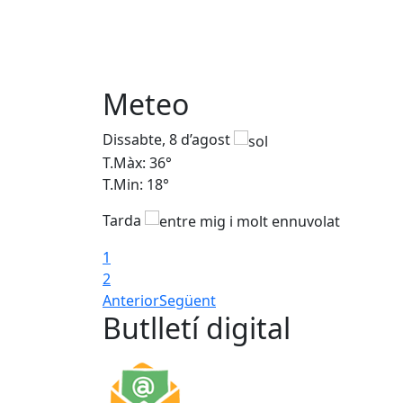
Meteo
Dissabte, 8 d’agost
T.Màx: 36°
T.Min: 18°
Tarda
1
2
Anterior
Següent
Butlletí digital