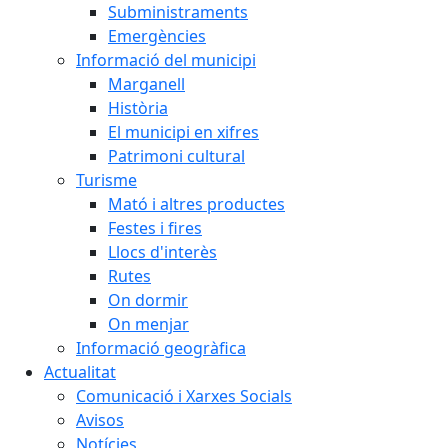
Subministraments
Emergències
Informació del municipi
Marganell
Història
El municipi en xifres
Patrimoni cultural
Turisme
Mató i altres productes
Festes i fires
Llocs d'interès
Rutes
On dormir
On menjar
Informació geogràfica
Actualitat
Comunicació i Xarxes Socials
Avisos
Notícies