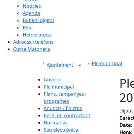
Notícies
Agenda
Butlletí digital
RSS
Hemeroteca
Adreces i telèfons
Cursa Matonera
Ple municipal
Ajuntament
Pl
Govern
Ple municipal
20
Plans, campanyes i
programes
Anuncis / Edictes
Dijous
Perfil de contractant
Caràc
Normativa
Data
:
Seu electrònica
Hora
: