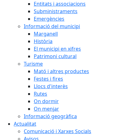
Entitats i associacions
Subministraments
Emergències
Informació del municipi
Marganell
Història
El municipi en xifres
Patrimoni cultural
Turisme
Mató i altres productes
Festes i fires
Llocs d'interès
Rutes
On dormir
On menjar
Informació geogràfica
Actualitat
Comunicació i Xarxes Socials
Avisos