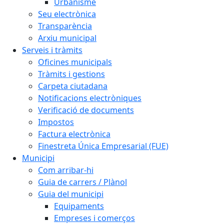
Urbanisme
Seu electrònica
Transparència
Arxiu municipal
Serveis i tràmits
Oficines municipals
Tràmits i gestions
Carpeta ciutadana
Notificacions electròniques
Verificació de documents
Impostos
Factura electrònica
Finestreta Única Empresarial (FUE)
Municipi
Com arribar-hi
Guia de carrers / Plànol
Guia del municipi
Equipaments
Empreses i comerços