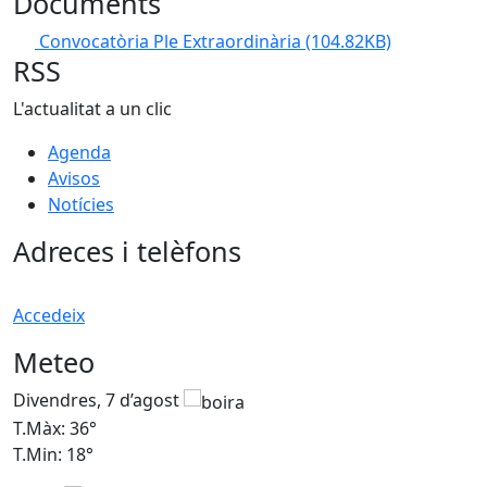
Documents
Convocatòria Ple Extraordinària
(104.82KB)
RSS
L'actualitat a un clic
Agenda
Avisos
Notícies
Adreces i telèfons
Accedeix
Meteo
Divendres, 7 d’agost
D
T.Màx: 36°
T
T.Min: 18°
T