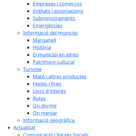
Empreses i comerços
Entitats i associacions
Subministraments
Emergències
Informació del municipi
Marganell
Història
El municipi en xifres
Patrimoni cultural
Turisme
Mató i altres productes
Festes i fires
Llocs d'interès
Rutes
On dormir
On menjar
Informació geogràfica
Actualitat
Comunicació i Xarxes Socials