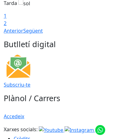
Tarda
T
1
2
Anterior
Següent
Butlletí digital
Subscriu-te
Plànol / Carrers
Accedeix
Xarxes socials:
Crèdits