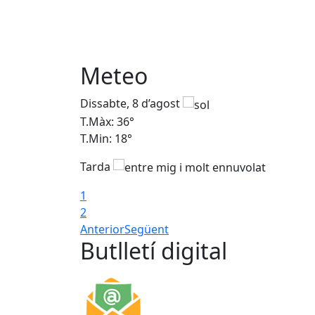
Meteo
Dissabte, 8 d’agost
T.Màx: 36°
T.Min: 18°
Tarda
1
2
Anterior
Següent
Butlletí digital