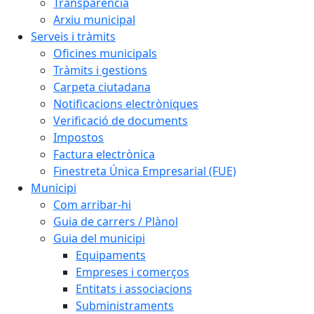
Transparència
Arxiu municipal
Serveis i tràmits
Oficines municipals
Tràmits i gestions
Carpeta ciutadana
Notificacions electròniques
Verificació de documents
Impostos
Factura electrònica
Finestreta Única Empresarial (FUE)
Municipi
Com arribar-hi
Guia de carrers / Plànol
Guia del municipi
Equipaments
Empreses i comerços
Entitats i associacions
Subministraments