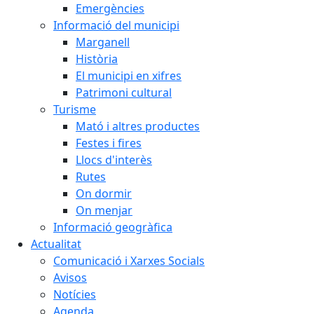
Emergències
Informació del municipi
Marganell
Història
El municipi en xifres
Patrimoni cultural
Turisme
Mató i altres productes
Festes i fires
Llocs d'interès
Rutes
On dormir
On menjar
Informació geogràfica
Actualitat
Comunicació i Xarxes Socials
Avisos
Notícies
Agenda