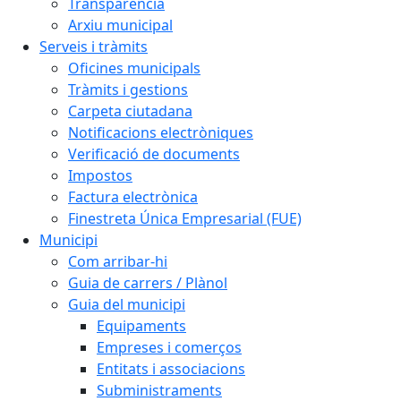
Transparència
Arxiu municipal
Serveis i tràmits
Oficines municipals
Tràmits i gestions
Carpeta ciutadana
Notificacions electròniques
Verificació de documents
Impostos
Factura electrònica
Finestreta Única Empresarial (FUE)
Municipi
Com arribar-hi
Guia de carrers / Plànol
Guia del municipi
Equipaments
Empreses i comerços
Entitats i associacions
Subministraments