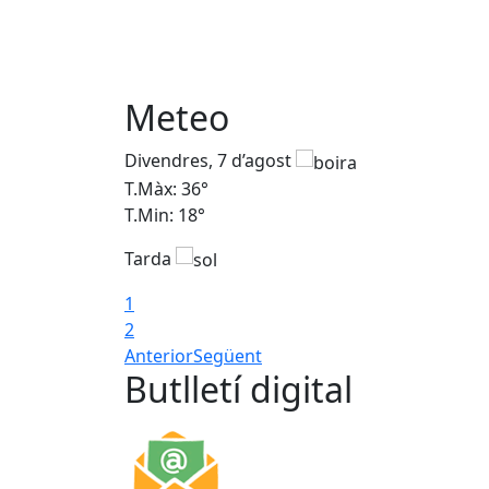
Meteo
Divendres, 7 d’agost
T.Màx: 36°
T.Min: 18°
Tarda
1
2
Anterior
Següent
Butlletí digital