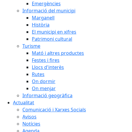
Emergències
Informació del municipi
Marganell
Història
El municipi en xifres
Patrimoni cultural
Turisme
Mató i altres productes
Festes i fires
Llocs d'interès
Rutes
On dormir
On menjar
Informació geogràfica
Actualitat
Comunicació i Xarxes Socials
Avisos
Notícies
Agenda