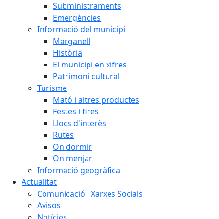
Subministraments
Emergències
Informació del municipi
Marganell
Història
El municipi en xifres
Patrimoni cultural
Turisme
Mató i altres productes
Festes i fires
Llocs d'interès
Rutes
On dormir
On menjar
Informació geogràfica
Actualitat
Comunicació i Xarxes Socials
Avisos
Notícies