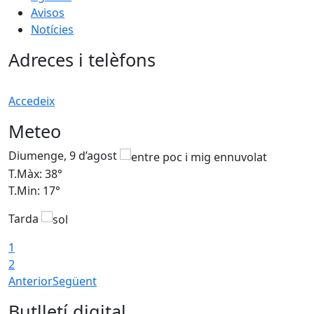
Avisos
Notícies
Adreces i telèfons
Accedeix
Meteo
Diumenge, 9 d’agost
D
T.Màx: 38°
T
T.Min: 17°
T
Tarda
T
1
2
Anterior
Següent
Butlletí digital