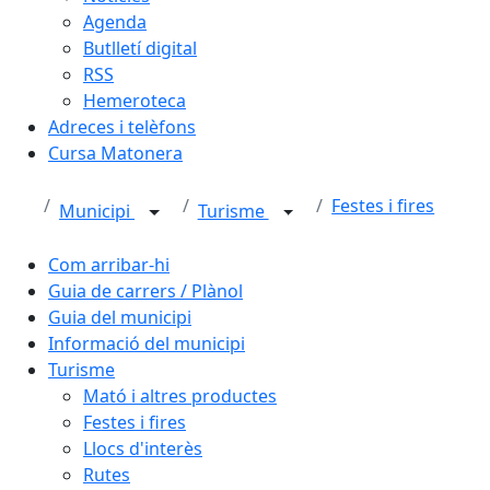
Agenda
Butlletí digital
RSS
Hemeroteca
Adreces i telèfons
Cursa Matonera
Festes i fires
Municipi
Turisme
Com arribar-hi
Guia de carrers / Plànol
Guia del municipi
Informació del municipi
Turisme
Mató i altres productes
Festes i fires
Llocs d'interès
Rutes