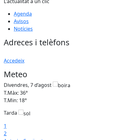
L'actualitat a un clic
Agenda
Avisos
Notícies
Adreces i telèfons
Accedeix
Meteo
Divendres, 7 d’agost
D
T.Màx: 36°
T
T.Min: 18°
T
Tarda
T
1
2