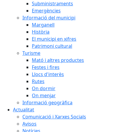
Subministraments
Emergències
Informació del municipi
Marganell
Història
El municipi en xifres
Patrimoni cultural
Turisme
Mató i altres productes
Festes i fires
Llocs d'interès
Rutes
On dormir
On menjar
Informació geogràfica
Actualitat
Comunicació i Xarxes Socials
Avisos
Notícies