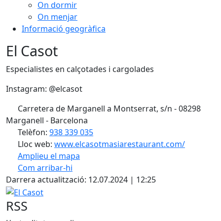
On dormir
On menjar
Informació geogràfica
El Casot
Especialistes en calçotades i cargolades
Instagram: @elcasot
Carretera de Marganell a Montserrat, s/n - 08298
Marganell - Barcelona
Telèfon:
938 339 035
Lloc web:
www.elcasotmasiarestaurant.com/
Amplieu el mapa
Com arribar-hi
Leaflet
| ©
OpenStreetMap
contributors
Darrera actualització: 12.07.2024 | 12:25
+
El Casot
−
RSS