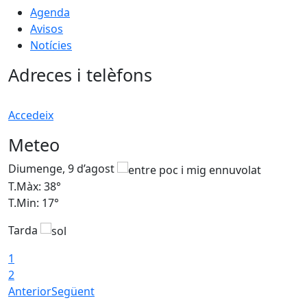
Agenda
Avisos
Notícies
Adreces i telèfons
Accedeix
Meteo
Diumenge, 9 d’agost
D
T.Màx: 38°
T
T.Min: 17°
T
Tarda
T
1
2
Anterior
Següent