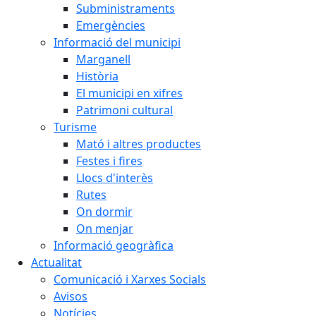
Subministraments
Emergències
Informació del municipi
Marganell
Història
El municipi en xifres
Patrimoni cultural
Turisme
Mató i altres productes
Festes i fires
Llocs d'interès
Rutes
On dormir
On menjar
Informació geogràfica
Actualitat
Comunicació i Xarxes Socials
Avisos
Notícies