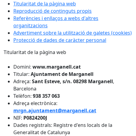
Titularitat de la pàgina web
Reproducció de continguts propis
Referències i enllaços a webs d'altres
organitzacions
Advertiment sobre la utilització de galetes (cookies)
Protecció de dades de caràcter personal​
Titularitat de la pàgina web
Domini:
www.marganell.cat
Titular:
Ajuntament de Marganell
Adreça:
Sant Esteve, s/n.
08298 Marganell
,
Barcelona
Telèfon:
938 357 063
Adreça electrònica:
mrgn.ajuntament@marganell.cat
NIF:
P0824200J
Dades registrals: Registre d'ens locals de la
Generalitat de Catalunya