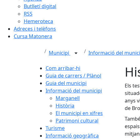
Butlletí digital
RSS
Hemeroteca
Adreces i telèfons
Cursa Matonera
Municipi
Informació del munic
Hi
Com arribar-hi
Guia de carrers / Plànol
Guia del municipi
Els te
Informació del municipi
situad
Marganell
anys v
Història
de Bro
El municipi en xifres
També 
Patrimoni cultural
espais
Turisme
mitjan
Informació geogràfica