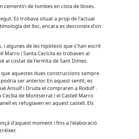
'un cementiri de tombes en cista de lloses.
ut. Es trobava situat a prop de l'actual
'etimologia del lloc, encara es desconeix d'on
 i algunes de les hipòtesis que s'han escrit
l Marro i Santa Cecícila es trobaven al
 bé al costat de l'ermita de Sant Dimes.
és que aquestes dues construccions sempre
podria ser anterior. En aquest sentit, es
què Ansulf i Druda el compraren a Rodulf .
 Cecília de Montserrat i el Castell Marro
nell es refugiaven en aquest castell. Els
'ençà d'aquest moment i fins a l'elaboració
créixer.