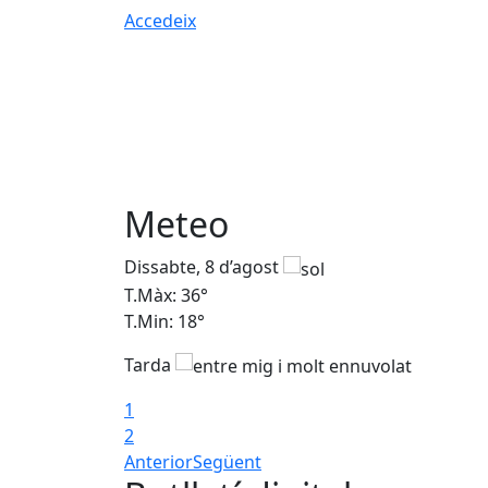
Accedeix
Meteo
Dissabte, 8 d’agost
T.Màx: 36°
T.Min: 18°
Tarda
1
2
Anterior
Següent