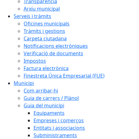
Transparència
Arxiu municipal
Serveis i tràmits
Oficines municipals
Tràmits i gestions
Carpeta ciutadana
Notificacions electròniques
Verificació de documents
Impostos
Factura electrònica
Finestreta Única Empresarial (FUE)
Municipi
Com arribar-hi
Guia de carrers / Plànol
Guia del municipi
Equipaments
Empreses i comerços
Entitats i associacions
Subministraments