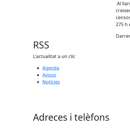
Al lla
creixe
censos
275 h 
Darrer
RSS
L'actualitat a un clic
Agenda
Avisos
Notícies
Adreces i telèfons