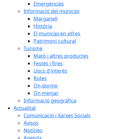
Emergències
Informació del municipi
Marganell
Història
El municipi en xifres
Patrimoni cultural
Turisme
Mató i altres productes
Festes i fires
Llocs d'interès
Rutes
On dormir
On menjar
Informació geogràfica
Actualitat
Comunicació i Xarxes Socials
Avisos
Notícies
Agenda